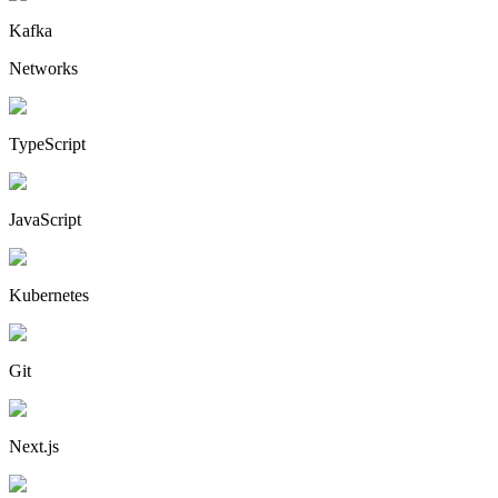
Kafka
Networks
TypeScript
JavaScript
Kubernetes
Git
Next.js