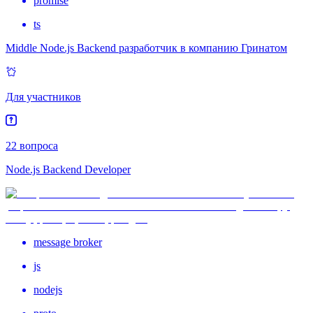
promise
ts
Middle Node.js Backend разработчик в компанию Гринатом
Для участников
22 вопроса
Node.js Backend Developer
message broker
js
nodejs