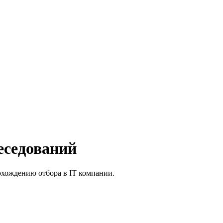
беседований
рохождению отбора в IT компании.