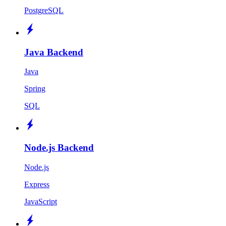
PostgreSQL
Java Backend
Java
Spring
SQL
Node.js Backend
Node.js
Express
JavaScript