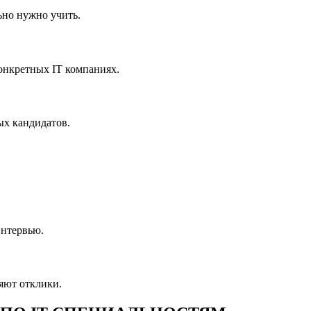
ьно нужно учить.
онкретных IT компаниях.
ых кандидатов.
интервью.
яют отклики.