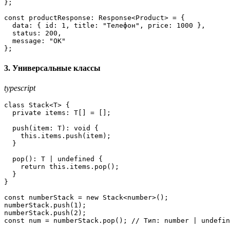
};

const
productResponse
: 
Response
<
Product
> = {

data
: { 
id
: 
1
, 
title
: 
"Телефон"
, 
price
: 
1000
 },

status
: 
200
,

message
: 
"OK"
};
3. Универсальные классы
typescript
class
Stack
<T> {

  private 
items
: T[] = [];

push
(
item
: T): 
void
 {

this
.
items
.
push
(item);

  }

pop
(): T | 
undefined
 {

return
this
.
items
.
pop
();

  }

}

const
 numberStack = 
new
Stack
<number>();

numberStack.
push
(
1
);

numberStack.
push
(
2
const
 num = numberStack.
pop
(); 
// Тип: number | undefin