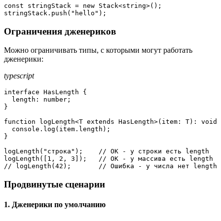
const
 stringStack = 
new
Stack
<string>();

stringStack.
push
(
"hello"
);
Ограничения дженериков
Можно ограничивать типы, с которыми могут работать
дженерики:
typescript
interface 
HasLength
 {

length
: number;

}

function
 logLength<T 
extends
HasLength
>(
item
: T): 
void
 
console
.
log
(item.
length
);

}

logLength
(
"строка"
);    
// OK - у строки есть length
logLength
([
1
, 
2
, 
3
]);   
// OK - у массива есть length
// logLength(42);       // Ошибка - у числа нет length
Продвинутые сценарии
1. Дженерики по умолчанию