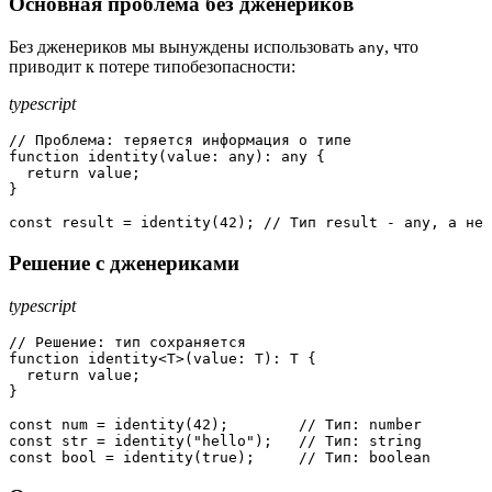
Основная проблема без дженериков
Без дженериков мы вынуждены использовать
, что
any
приводит к потере типобезопасности:
typescript
// Проблема: теряется информация о типе
function 
identity
(value: any)
: any {
return
 value;

}

const
 result = 
identity
(
42
); 
// Тип result - any, а не 
Решение с дженериками
typescript
// Решение: тип сохраняется
function
 identity<T>(
value
: T): T {

return
 value;

}

const
 num = 
identity
(
42
);        
// Тип: number
const
 str = 
identity
(
"hello"
);   
// Тип: string
const
 bool = 
identity
(
true
);     
// Тип: boolean