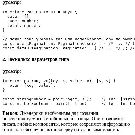
typescript
interface 
Pagination
<T = any> {

data
: T[];

page
: number;

total
: number;

}

// Можно явно указать тип или использовать any по умолч
const
usersPagination
: 
Pagination
<
User
> = { 
/* ... */
const
defaultPagination
: 
Pagination
 = { 
/* ... */
 }; 
//
2. Несколько параметров типа
typescript
function
 pair<K, V>(
key
: K, 
value
: V): [K, V] {

return
 [key, value];

}

const
 stringNumber = 
pair
(
"age"
, 
30
);    
// Тип: [strin
const
 numberBoolean = 
pair
(
1
, 
true
);     
// Тип: [numbe
Вывод:
Дженерики необходимы для создания
переиспользуемого типобезопасного кода. Они позволяют
писать гибкие компоненты, которые сохраняют информацию
о типах и обеспечивают проверку на этапе компиляции.