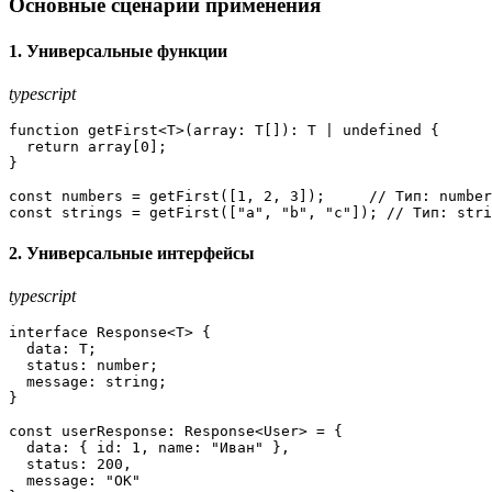
Основные сценарии применения
1. Универсальные функции
typescript
function
 getFirst<T>(
array
: T[]): T | 
undefined
 {

return
 array[
0
];

}

const
 numbers = 
getFirst
([
1
, 
2
, 
3
]);     
// Тип: number
const
 strings = 
getFirst
([
"a"
, 
"b"
, 
"c"
]); 
// Тип: stri
2. Универсальные интерфейсы
typescript
interface 
Response
<T> {

data
: T;

status
: number;

message
: string;

}

const
userResponse
: 
Response
<
User
> = {

data
: { 
id
: 
1
, 
name
: 
"Иван"
 },

status
: 
200
,

message
: 
"OK"