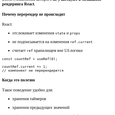
рендеринга React
.
Почему перерендер не происходит
React:
отслеживает изменения
и
state
props
не подписывается на изменения
ref.current
считает
хранилищем вне UI-логики
ref
const
 countRef = 
useRef
(
0
);

countRef.
current
 += 
1
// компонент не перерендерится
Когда это полезно
Такое поведение удобно для:
хранения таймеров
хранения предыдущих значений