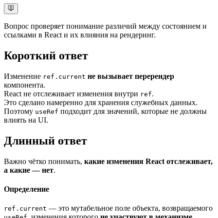
Вопрос проверяет понимание различий между состоянием и
ссылками в React и их влияния на рендеринг.
Короткий ответ
Изменение
не вызывает перерендер
ref.current
компонента.
React не отслеживает изменения внутри
.
ref
Это сделано намеренно для хранения служебных данных.
Поэтому
подходит для значений, которые не должны
useRef
влиять на UI.
Длинный ответ
Важно чётко понимать,
какие изменения React отслеживает,
а какие — нет
.
Определение
— это мутабельное поле объекта, возвращаемого
ref.current
, изменения которого
не участвуют в механизме
useRef