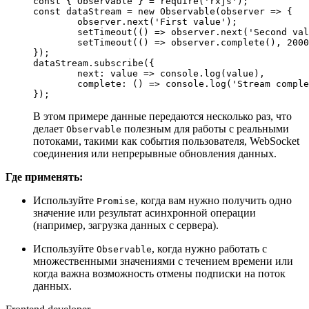
const
 { 
Observable
 } = 
require
(
'rxjs'
const
 dataStream = 
new
Observable
(
observer
 =>
 {

	observer.
next
(
'First value'
);  

setTimeout
(
() =>
 observer.
next
(
'Second val
setTimeout
(
() =>
 observer.
complete
(), 
2000
}); 

dataStream.
subscribe
({

next
: 
value
 =>
console
.
log
(value),  

complete
: 
() =>
console
.
log
(
'Stream comple
});
В этом примере данные передаются несколько раз, что
делает
полезным для работы с реальными
Observable
потоками, такими как события пользователя, WebSocket
соединения или непрерывные обновления данных.
Где применять:
Используйте
, когда вам нужно получить одно
Promise
значение или результат асинхронной операции
(например, загрузка данных с сервера).
Используйте
, когда нужно работать с
Observable
множественными значениями с течением времени или
когда важна возможность отмены подписки на поток
данных.