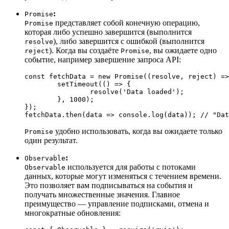
:
Promise
представляет собой конечную операцию,
Promise
которая либо успешно завершится (выполнится
), либо завершится с ошибкой (выполнится
resolve
). Когда вы создаёте
, вы ожидаете одно
reject
Promise
событие, например завершение запроса API:
const
 fetchData = 
new
Promise
(
(
resolve, reject
) =>
setTimeout
(
() =>
 {  

resolve
(
'Data loaded'
);  

	}, 
1000
); 

}); 

fetchData.
then
(
data
 =>
console
.
log
(data)); 
// "Dat
удобно использовать, когда вы ожидаете только
Promise
один результат.
:
Observable
используется для работы с потоками
Observable
данных, которые могут изменяться с течением времени.
Это позволяет вам подписываться на события и
получать множественные значения. Главное
преимущество — управление подписками, отмена и
многократные обновления: