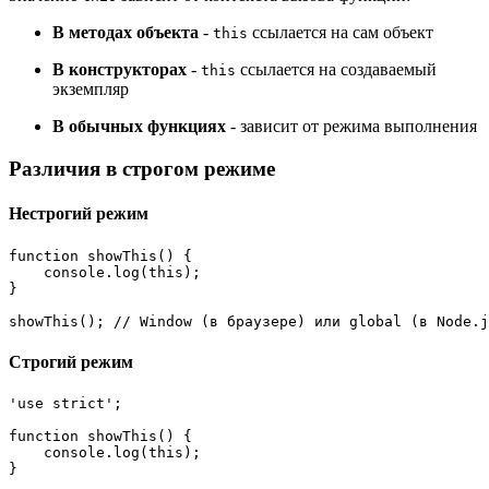
В методах объекта
-
ссылается на сам объект
this
В конструкторах
-
ссылается на создаваемый
this
экземпляр
В обычных функциях
- зависит от режима выполнения
Различия в строгом режиме
Нестрогий режим
function
showThis
(
) {

console
.
log
(
this
);

}

showThis
(); 
// Window (в браузере) или global (в Node.j
Строгий режим
'use strict'
;

function
showThis
(
) {

console
.
log
(
this
);

}
