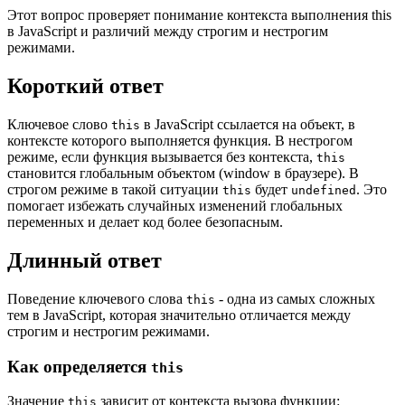
Этот вопрос проверяет понимание контекста выполнения this
в JavaScript и различий между строгим и нестрогим
режимами.
Короткий ответ
Ключевое слово
в JavaScript ссылается на объект, в
this
контексте которого выполняется функция. В нестрогом
режиме, если функция вызывается без контекста,
this
становится глобальным объектом (window в браузере). В
строгом режиме в такой ситуации
будет
. Это
this
undefined
помогает избежать случайных изменений глобальных
переменных и делает код более безопасным.
Длинный ответ
Поведение ключевого слова
- одна из самых сложных
this
тем в JavaScript, которая значительно отличается между
строгим и нестрогим режимами.
Как определяется
this
Значение
зависит от контекста вызова функции:
this