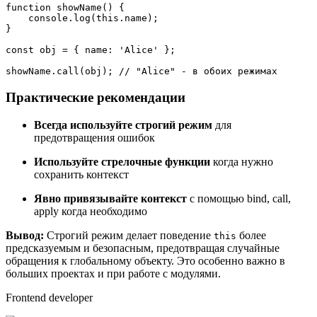
function
showName
(
) {

console
.
log
(
this
.
name
);

}

const
 obj = { 
name
: 
'Alice'
 };

showName.
call
(obj); 
// "Alice" - в обоих режимах
Практические рекомендации
Всегда используйте строгий режим
для
предотвращения ошибок
Используйте стрелочные функции
когда нужно
сохранить контекст
Явно привязывайте контекст
с помощью bind, call,
apply когда необходимо
Вывод:
Строгий режим делает поведение
более
this
предсказуемым и безопасным, предотвращая случайные
обращения к глобальному объекту. Это особенно важно в
больших проектах и при работе с модулями.
Frontend developer