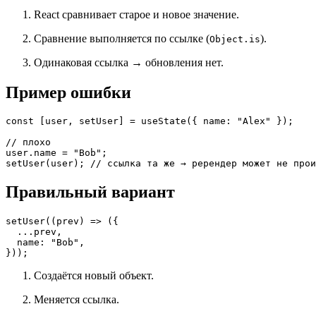
React сравнивает старое и новое значение.
Сравнение выполняется по ссылке (
).
Object.is
Одинаковая ссылка → обновления нет.
Пример ошибки
const
 [user, setUser] = 
useState
({ 
name
: 
"Alex"
 });

// плохо
user.
name
 = 
"Bob"
setUser
(user); 
// ссылка та же → ререндер может не прои
Правильный вариант
setUser
(
(
prev
) =>
 ({

  ...prev,

name
: 
"Bob"
,

Создаётся новый объект.
Меняется ссылка.