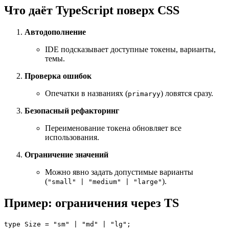
Что даёт TypeScript поверх CSS
Автодополнение
IDE подсказывает доступные токены, варианты,
темы.
Проверка ошибок
Опечатки в названиях (
) ловятся сразу.
primaryy
Безопасный рефакторинг
Переименование токена обновляет все
использования.
Ограничение значений
Можно явно задать допустимые варианты
(
).
"small" | "medium" | "large"
Пример: ограничения через TS
type 
Size
 = 
"sm"
 | 
"md"
 | 
"lg"
;
