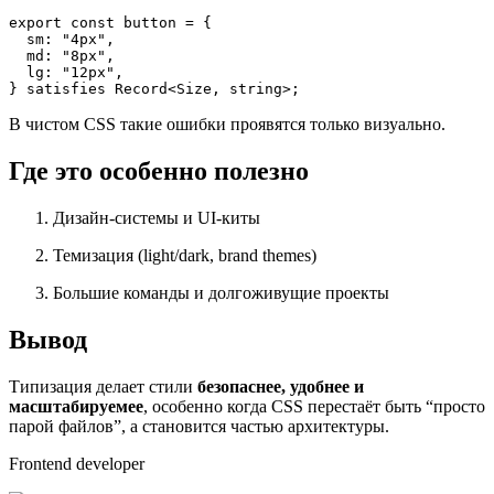
export
const
 button = {

sm
: 
"4px"
,

md
: 
"8px"
,

lg
: 
"12px"
,

} satisfies 
Record
<
Size
В чистом CSS такие ошибки проявятся только визуально.
Где это особенно полезно
Дизайн-системы и UI-киты
Темизация (light/dark, brand themes)
Большие команды и долгоживущие проекты
Вывод
Типизация делает стили
безопаснее, удобнее и
масштабируемее
, особенно когда CSS перестаёт быть “просто
парой файлов”, а становится частью архитектуры.
Frontend developer