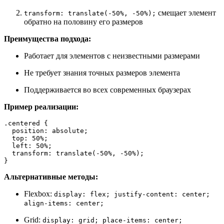
смещает элемент
transform: translate(-50%, -50%);
обратно на половину его размеров
Преимущества подхода:
Работает для элементов с неизвестными размерами
Не требует знания точных размеров элемента
Поддерживается во всех современных браузерах
Пример реализации:
.centered
 {

position
: absolute;

top
: 
50%
;

left
: 
50%
;

transform
: 
translate
(-
50%
, -
50%
);

}
Альтернативные методы:
Flexbox:
display: flex; justify-content: center;
align-items: center;
Grid:
display: grid; place-items: center;