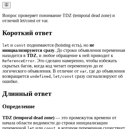
Вопрос проверяет понимание TDZ (temporal dead zone) и
отличий let/const от var.
Короткий ответ
и
поднимаются (hoisting есть), но
не
let
const
инициализируются сразу
. До строки объявления переменная
находится в
TDZ
, и любое обращение к ней приводит к
. Это сделано намеренно, чтобы избежать
ReferenceError
скрытых багов, когда код читает переменную до ее
логического объявления. В отличие от
, где до объявления
var
возвращается
,
сразу сигнализируют об
undefined
let/const
ошибке.
Длинный ответ
Определение
TDZ (temporal dead zone)
— это промежуток времени от
начала области видимости до строки инициализации
переменной
или
, в котором переменная существует,
let
const