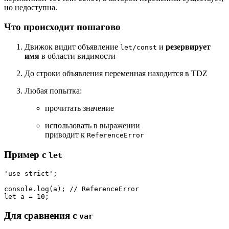
но недоступна.
Что происходит пошагово
Движок видит объявление
и
резервирует
let/const
имя
в области видимости
До строки объявления переменная находится в TDZ
Любая попытка:
прочитать значение
использовать в выражении
приводит к
ReferenceError
Пример с
let
'use strict'
;

console
.
log
(a); 
// ReferenceError
let
 a = 
10
Для сравнения с
var