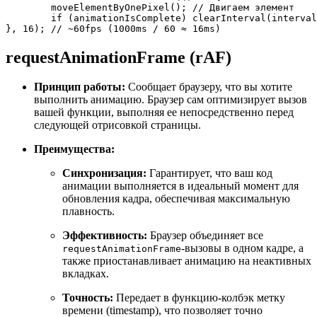
moveElementByOnePixel
(); 
// Двигаем элемент
if
 (animationIsComplete) 
clearInterval
(interval
}, 
16
); 
// ~60fps (1000ms / 60 ≈ 16ms)
requestAnimationFrame (rAF)
Принцип работы:
Сообщает браузеру, что вы хотите
выполнить анимацию. Браузер сам оптимизирует вызов
вашей функции, выполняя ее непосредственно перед
следующей отрисовкой страницы.
Преимущества:
Синхронизация:
Гарантирует, что ваш код
анимации выполняется в идеальный момент для
обновления кадра, обеспечивая максимальную
плавность.
Эффективность:
Браузер объединяет все
-вызовы в одном кадре, а
requestAnimationFrame
также приостанавливает анимацию на неактивных
вкладках.
Точность:
Передает в функцию-колбэк метку
времени (timestamp), что позволяет точно