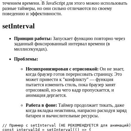
течением времени. В JavaScript для этого можно использовать
разные таймеры, но они сильно отличаются по своему
поведению и эффективности.
setInterval
Принцип работы:
Запускает функцию повторно через
заданный фиксированный интервал времени (в
миллисекундах).
Проблемы:
Несинхронизирован с отрисовкой:
Он не знает,
когда браузер готов перерисовать страницу. Это
может привести к "конфликту" — функция
пытается изменить стиль, пока браузер занят
отрисовкой, из-за чего кадр пропускается, и
анимация дергается.
Работа в фоне:
Таймер продолжает тикать, даже
когда вкладка неактивна, напрасно расходуя заряд
батареи и вычислительные ресурсы.
// Пример с setInterval (НЕ РЕКОМЕНДУЕТСЯ для анимаций)
const
 intervalId = 
setInterval
(
() =>
 {
