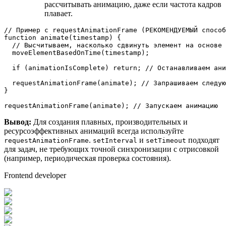
рассчитывать анимацию, даже если частота кадров
плавает.
// Пример с requestAnimationFrame (РЕКОМЕНДУЕМЫЙ способ
function
animate
(
timestamp
) {

// Высчитываем, насколько сдвинуть элемент на основе 
moveElementBasedOnTime
(timestamp);

if
 (animationIsComplete) 
return
; 
// Останавливаем ани
requestAnimationFrame
(animate); 
// Запрашиваем следую
}

requestAnimationFrame
(animate); 
// Запускаем анимацию
Вывод:
Для создания плавных, производительных и
ресурсоэффективных анимаций всегда используйте
.
и
подходят
requestAnimationFrame
setInterval
setTimeout
для задач, не требующих точной синхронизации с отрисовкой
(например, периодическая проверка состояния).
Frontend developer