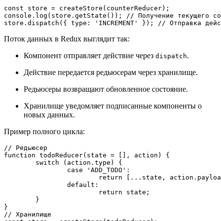
const
 store = 
createStore
console
.
log
(store.
getState
()); 
// Получение текущего со
store.
dispatch
({ 
type
: 
'INCREMENT'
 }); 
// Отправка дейс
Поток данных в Redux выглядит так:
Компонент отправляет действие через
.
dispatch
Действие передается редьюсерам через хранилище.
Редьюсеры возвращают обновленное состояние.
Хранилище уведомляет подписанные компоненты о
новых данных.
Пример полного цикла:
// Редьюсер
function
todoReducer
(
state = [], action
) {

switch
 (action.
type
) {

case
'ADD_TODO'
:

return
 [...state, action.
payloa
default
:

return
 state;

	}

// Хранилище