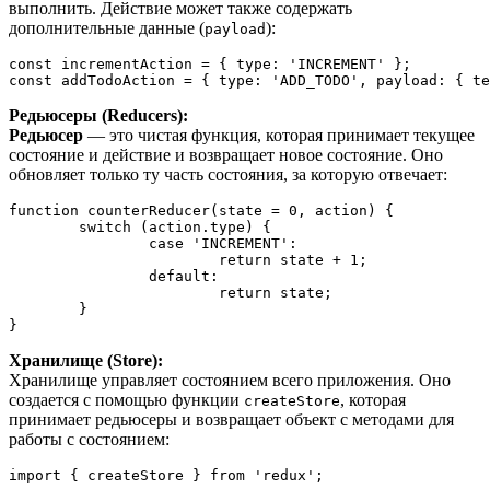
выполнить. Действие может также содержать
дополнительные данные (
):
payload
const
 incrementAction = { 
type
: 
'INCREMENT'
const
 addTodoAction = { 
type
: 
'ADD_TODO'
, 
payload
: { 
te
Редьюсеры (Reducers):
Редьюсер
— это чистая функция, которая принимает текущее
состояние и действие и возвращает новое состояние. Оно
обновляет только ту часть состояния, за которую отвечает:
function
counterReducer
(
state = 
0
, action
) 
{

switch
 (action.type) {

case
'INCREMENT'
:

return
 state + 
1
;

default
:

return
 state;

	}

}
Хранилище (Store):
Хранилище управляет состоянием всего приложения. Оно
создается с помощью функции
, которая
createStore
принимает редьюсеры и возвращает объект с методами для
работы с состоянием:
import
 { createStore } 
from
'redux'
;
