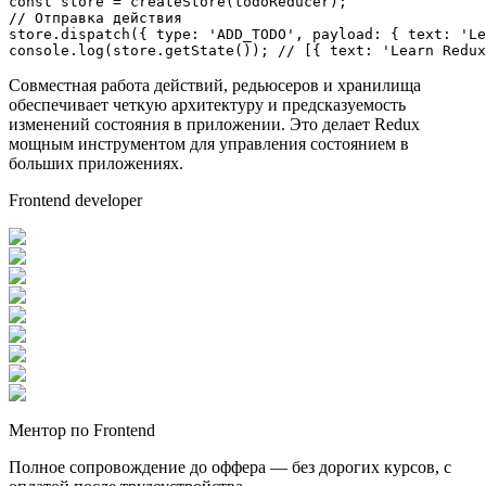
const
 store = 
createStore
// Отправка действия
store.
dispatch
({ 
type
: 
'ADD_TODO'
, 
payload
: { 
text
: 
'Le
console
.
log
(store.
getState
()); 
// [{ text: 'Learn Redux
Совместная работа действий, редьюсеров и хранилища
обеспечивает четкую архитектуру и предсказуемость
изменений состояния в приложении. Это делает Redux
мощным инструментом для управления состоянием в
больших приложениях.
Frontend developer
Ментор по Frontend
Полное сопровождение до оффера — без дорогих курсов, с