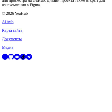
для просмотра на GitHub. Дизайн проекта также открыт для
ознакомления в Figma.
©
2026
YeaHub
AI info
Карта сайта
Документы
Медиа