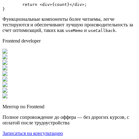
return
<
div
>
{count}
</
div
>
; 

}
Функциональные компоненты более читаемы, легче
тестируются и обеспечивают лучшую производительность за
счет оптимизаций, таких как
и
.
useMemo
useCallback
Frontend developer
Ментор по Frontend
Полное сопровождение до оффера — без дорогих курсов, с
оплатой после трудоустройства
Записаться на консультацию