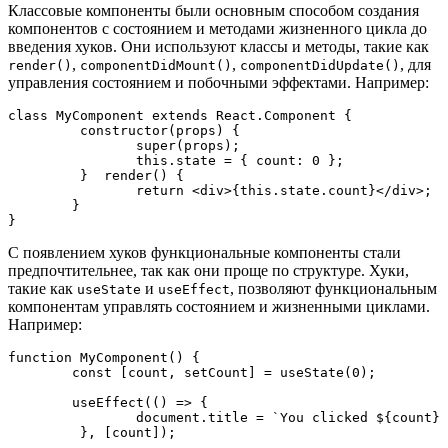
Классовые компоненты были основным способом создания
компонентов с состоянием и методами жизненного цикла до
введения хуков. Они используют классы и методы, такие как
,
,
, для
render()
componentDidMount()
componentDidUpdate()
управления состоянием и побочными эффектами. Например:
class
MyComponent
extends
React.Component
 {

constructor
(
props
) {

super
(props);    

this
.
state
 = { 
count
: 
0
 };  

 	 }  
render
(
) {

return
<
div
>
{this.state.count}
</
div
>
;  

  	} 

}
С появлением хуков функциональные компоненты стали
предпочтительнее, так как они проще по структуре. Хуки,
такие как
и
, позволяют функциональным
useState
useEffect
компонентам управлять состоянием и жизненными циклами.
Например:
function
MyComponent
(
) {

const
 [count, setCount] = 
useState
(
0
);

useEffect
(
() =>
 {

document
.
title
 = 
`You clicked 
${count}
 
 	 }, [count]);  
