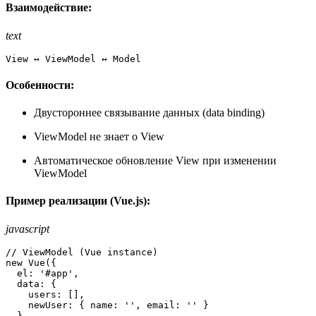
Взаимодействие:
text
View ↔ ViewModel ↔ Model
Особенности:
Двустороннее связывание данных (data binding)
ViewModel не знает о View
Автоматическое обновление View при изменении
ViewModel
Пример реализации (Vue.js):
javascript
// ViewModel (Vue instance)
new
Vue
({

el
: 
'#app'
,

data
: {

users
: [],

newUser
: { 
name
: 
''
, 
email
: 
''
 }

  },
