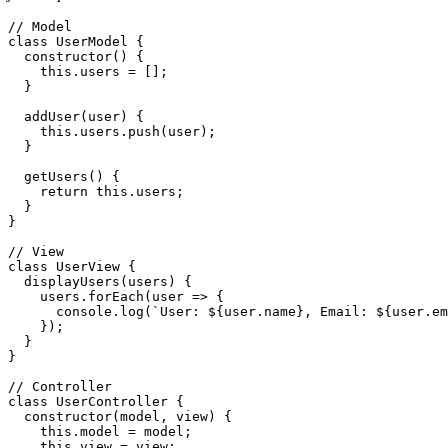
// Model
class
UserModel
 {

constructor
(
) {

this
.
users
 = [];

  }

addUser
(
user
) {

this
.
users
.
push
(user);

  }

getUsers
(
) {

return
this
.
users
;

  }

}

// View
class
UserView
 {

displayUsers
(
users
) {

    users.
forEach
(
user
 =>
 {

console
.
log
(
`User: 
${user.name}
, Email: 
${user.em
    });

  }

}

// Controller
class
UserController
 {

constructor
(
model, view
) {

this
.
model
 = model;

this
.
view
 = view;
