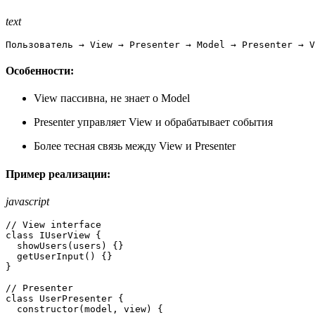
text
Пользователь → View → Presenter → Model → Presenter → V
Особенности:
View пассивна, не знает о Model
Presenter управляет View и обрабатывает события
Более тесная связь между View и Presenter
Пример реализации:
javascript
// View interface
class
IUserView
 {

showUsers
(
users
) {}

getUserInput
(
) {}

}

// Presenter
class
UserPresenter
 {

constructor
(
model, view
) {
