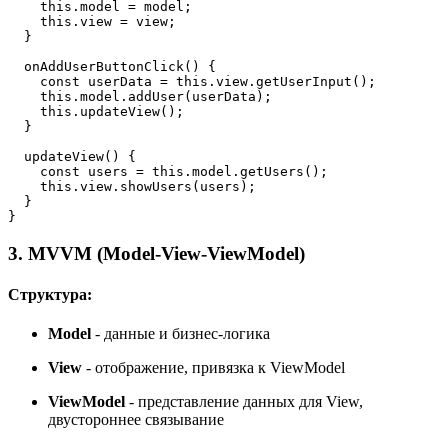
this
.
model
 = model;

this
.
view
 = view;

  }

onAddUserButtonClick
(
) {

const
 userData = 
this
.
view
.
getUserInput
();

this
.
model
.
addUser
(userData);

this
.
updateView
();

  }

updateView
(
) {

const
 users = 
this
.
model
.
getUsers
();

this
.
view
.
showUsers
(users);

  }

}
3. MVVM (Model-View-ViewModel)
Структура:
Model
- данные и бизнес-логика
View
- отображение, привязка к ViewModel
ViewModel
- представление данных для View,
двустороннее связывание