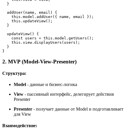
  }

addUser
(
name, email
) {

this
.
model
.
addUser
({ name, email });

this
.
updateView
();

  }

updateView
(
) {

const
 users = 
this
.
model
.
getUsers
();

this
.
view
.
displayUsers
(users);

  }

}
2. MVP (Model-View-Presenter)
Структура:
Model
- данные и бизнес-логика
View
- пассивный интерфейс, делегирует действия
Presenter
Presenter
- получает данные от Model и подготавливает
для View
Взаимодействие: