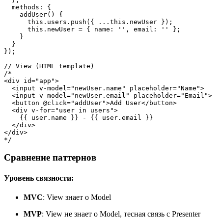
methods
: {

addUser
(
) {

this
.
users
.
push
({ ...
this
.
newUser
 });

this
.
newUser
 = { 
name
: 
''
, 
email
: 
''
 };

    }

  }

});

// View (HTML template)
/*

<div id="app">

  <input v-model="newUser.name" placeholder="Name">

  <input v-model="newUser.email" placeholder="Email">

  <button @click="addUser">Add User</button>

  <div v-for="user in users">

    {{ user.name }} - {{ user.email }}

  </div>

</div>

*/
Сравнение паттернов
Уровень связности:
MVC
: View знает о Model
MVP
: View не знает о Model, тесная связь с Presenter