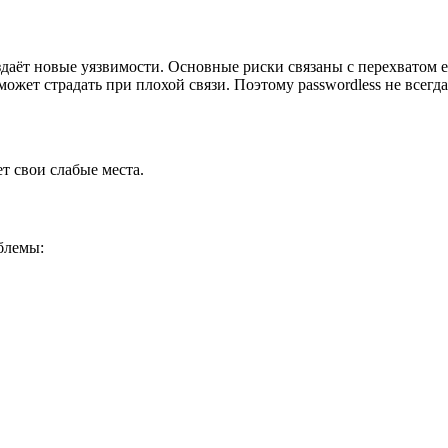
оздаёт новые уязвимости. Основные риски связаны с перехватом 
жет страдать при плохой связи. Поэтому passwordless не всегд
т свои слабые места.
блемы: