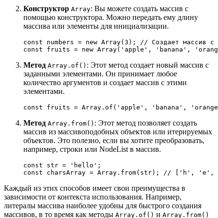
Конструктор
: Вы можете создать массив с
Array
помощью конструктора. Можно передать ему длину
массива или элементы для инициализации.
const
 numbers = 
new
Array
(
3
); 
// Создает массив с 
const
 fruits = 
new
Array
(
'apple'
, 
'banana'
, 
'orang
Метод
: Этот метод создает новый массив с
Array.of()
заданными элементами. Он принимает любое
количество аргументов и создает массив с этими
элементами.
const
 fruits = 
Array
.
of
(
'apple'
, 
'banana'
, 
'orange
Метод
: Этот метод позволяет создать
Array.from()
массив из массивоподобных объектов или итерируемых
объектов. Это полезно, если вы хотите преобразовать,
например, строки или NodeList в массив.
const 
str
 = 
'hello'
;

const charsArray = Array.
from
(
str
); // [
'h'
, 
'e'
, 
Каждый из этих способов имеет свои преимущества в
зависимости от контекста использования. Например,
литералы массива наиболее удобны для быстрого создания
массивов, в то время как методы
и
Array.of()
Array.from()