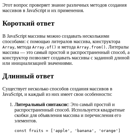
Этот вопрос проверяет знание различных методов создания
массивов в JavaScript и их применения.
Короткий ответ
В JavaScript массивы можно создавать несколькими
способами: с помощью литералов массива, конструктора
, метода
и метода
. Литералы
Array
Array.of()
Array.from()
массива — это самый простой и распространенный способ, а
конструктор позволяет создавать массивы с заданной длиной
или инициализацией значениями.
Длинный ответ
Существует несколько способов создания массивов в
JavaScript, и каждый из них имеет свои особенности:
Литеральный синтаксис
: Это самый простой и
распространенный способ. Используется квадратные
скобки для объявления массива и перечисления его
элементов.
const fruits = 
[
'apple'
, 
'banana'
, 
'orange'
]