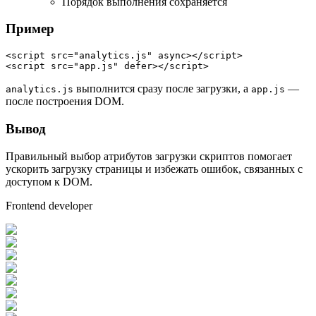
Порядок выполнения сохраняется
Пример
<
script
src
=
"analytics.js"
async
>
</
script
>
<
script
src
=
"app.js"
defer
>
</
script
>
выполнится сразу после загрузки, а
—
analytics.js
app.js
после построения DOM.
Вывод
Правильный выбор атрибутов загрузки скриптов помогает
ускорить загрузку страницы и избежать ошибок, связанных с
доступом к DOM.
Frontend developer