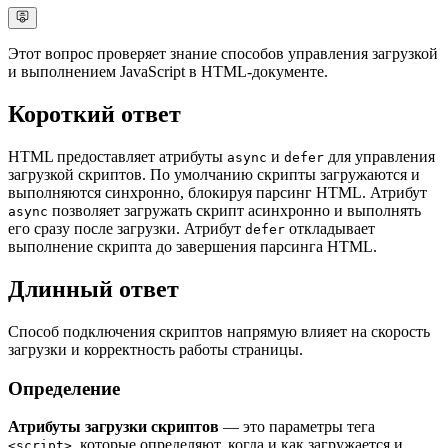
Этот вопрос проверяет знание способов управления загрузкой
и выполнением JavaScript в HTML-документе.
Короткий ответ
HTML предоставляет атрибуты
и
для управления
async
defer
загрузкой скриптов. По умолчанию скрипты загружаются и
выполняются синхронно, блокируя парсинг HTML. Атрибут
позволяет загружать скрипт асинхронно и выполнять
async
его сразу после загрузки. Атрибут
откладывает
defer
выполнение скрипта до завершения парсинга HTML.
Длинный ответ
Способ подключения скриптов напрямую влияет на скорость
загрузки и корректность работы страницы.
Определение
Атрибуты загрузки скриптов
— это параметры тега
, которые определяют, когда и как загружается и
<script>