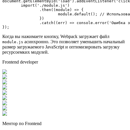
document
.
getElementById
(
'load'
).
addEventListener
(
'click
import
(
'./module.js'
)

    		.
then
(
(
module
) =>
 {

module
.
default
(); 
// Использова
    		})

    		.
catch
(
(
err
) =>
console
.
error
(
'Ошибка з
});
Когда вы нажимаете кнопку, Webpack загружает файл
асинхронно. Это позволяет уменьшить начальный
module.js
размер загружаемого JavaScript и оптимизировать загрузку
ресурсоемких модулей.
Frontend developer
Ментор по Frontend