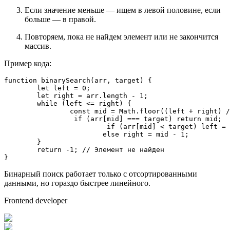
Если значение меньше — ищем в левой половине, если
больше — в правой.
Повторяем, пока не найдем элемент или не закончится
массив.
Пример кода:
function
binarySearch
(
arr, target
) {

let
 left = 
0
;

let
 right = arr.
length
 - 
1
;

while
 (left <= right) {

const
 mid = 
Math
.
floor
((left + right) /
if
 (arr[mid] === target) 
return
 mid;

if
 (arr[mid] < target) left = 
else
 right = mid - 
1
;

	}

return
 -
1
; 
// Элемент не найден
}
Бинарный поиск работает только с отсортированными
данными, но гораздо быстрее линейного.
Frontend developer