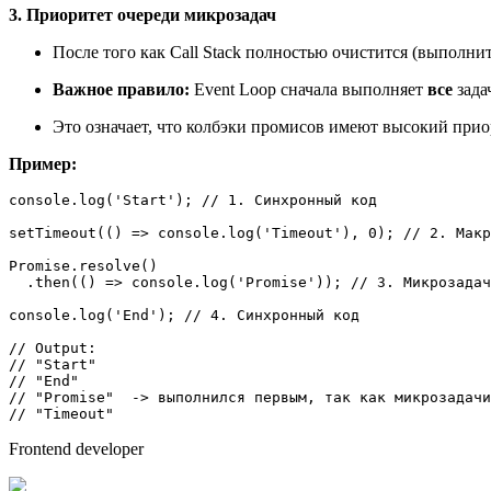
3. Приоритет очереди микрозадач
После того как Call Stack полностью очистится (выполни
Важное правило:
Event Loop сначала выполняет
все
зада
Это означает, что колбэки промисов имеют высокий прио
Пример:
console
.
log
(
'Start'
); 
// 1. Синхронный код
setTimeout
(
() =>
console
.
log
(
'Timeout'
), 
0
); 
// 2. Макр
Promise
.
resolve
()

  .
then
(
() =>
console
.
log
(
'Promise'
)); 
// 3. Микрозадач
console
.
log
(
'End'
); 
// 4. Синхронный код
// Output:
// "Start"
// "End"
// "Promise"  -> выполнился первым, так как микрозадачи
// "Timeout"
Frontend developer