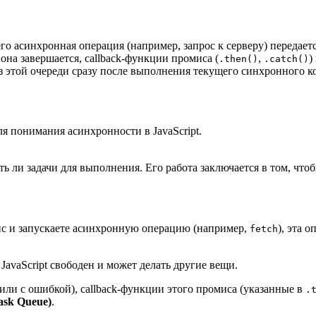
его асинхронная операция (например, запрос к серверу) передает
она завершается, callback-функции промиса (
,
)
.then()
.catch()
из этой очереди сразу после выполнения текущего синхронного ко
я понимания асинхронности в JavaScript.
 ли задачи для выполнения. Его работа заключается в том, чтобы 
ис и запускаете асинхронную операцию (например,
), эта 
fetch
avaScript свободен и может делать другие вещи.
или с ошибкой), callback-функции этого промиса (указанные в
.
ask Queue)
.