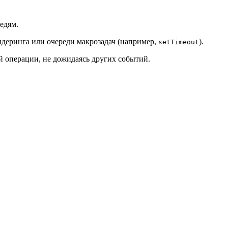
едям.
ендеринга или очереди макрозадач (например,
).
setTimeout
й операции, не дожидаясь других событий.