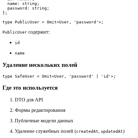
name
: string;

password
: string;

};

type 
PublicUser
 = 
Omit
<
User
, 
'password'
содержит:
PublicUser
id
name
Удаление нескольких полей
type 
SafeUser
 = 
Omit
<
User
, 
'password'
 | 
'id'
Где это используется
DTO для API
Формы редактирования
Публичные модели данных
Удаление служебных полей (
,
)
createdAt
updatedAt