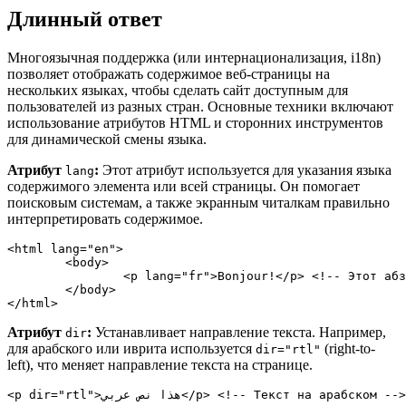
Длинный ответ
Многоязычная поддержка (или интернационализация, i18n)
позволяет отображать содержимое веб-страницы на
нескольких языках, чтобы сделать сайт доступным для
пользователей из разных стран. Основные техники включают
использование атрибутов HTML и сторонних инструментов
для динамической смены языка.
Атрибут
:
Этот атрибут используется для указания языка
lang
содержимого элемента или всей страницы. Он помогает
поисковым системам, а также экранным читалкам правильно
интерпретировать содержимое.
<
html
lang
=
"en"
>
<
body
>
<
p
lang
=
"fr"
>
Bonjour!
</
p
>
<!-- Этот абз
</
body
>
</
html
>
Атрибут
:
Устанавливает направление текста. Например,
dir
для арабского или иврита используется
(right-to-
dir="rtl"
left), что меняет направление текста на странице.
<
p
dir
=
"rtl"
>
هذا نص عربي
</
p
>
<!-- Текст на арабском -->