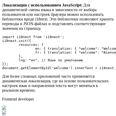
Локализация с использованием JavaScript:
Для
динамической смены языка в зависимости от выбора
пользователя или настроек браузера можно использовать
библиотеки вроде i18next. Эти библиотеки позволяют хранить
переводы в JSON-файлах и подставлять соответствующие
значения на страницу.
import
 i18next 
from
'i18next'
; 

i18next.
init
({  

resources
: {    

en
: { 
translation
: { 
"welcome"
: 
"Welcom
fr
: { 
translation
: { 
"welcome"
: 
"Bienve
	},  

lng
: 
"en"
, 
// Язык по умолчанию 
document
.
getElementById
(
'welcome'
).
innerText
 = i18next.
Для более сложных приложений часто применяется
динамическая локализация, где на основе пользовательских
настроек язык и направления текста могут меняться в
реальном времени.
Frontend developer