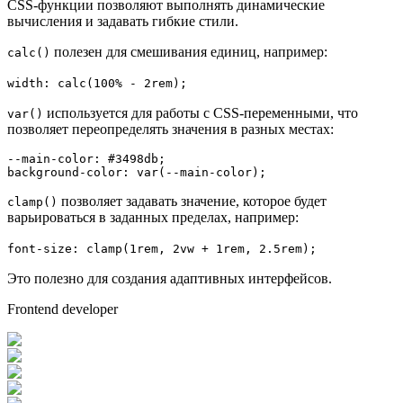
CSS-функции позволяют выполнять динамические
вычисления и задавать гибкие стили.
полезен для смешивания единиц, например:
calc()
width: calc(100% - 2rem);
используется для работы с CSS-переменными, что
var()
позволяет переопределять значения в разных местах:
--main-color
: 
#3498db
background-color
: 
var
(--main-color);
позволяет задавать значение, которое будет
clamp()
варьироваться в заданных пределах, например:
font-size: clamp(1rem, 2vw + 1rem, 2.5rem);
Это полезно для создания адаптивных интерфейсов.
Frontend developer