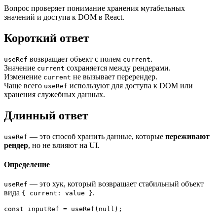
Вопрос проверяет понимание хранения мутабельных
значений и доступа к DOM в React.
Короткий ответ
возвращает объект с полем
.
useRef
current
Значение
сохраняется между рендерами.
current
Изменение
не вызывает перерендер.
current
Чаще всего
используют для доступа к DOM или
useRef
хранения служебных данных.
Длинный ответ
— это способ хранить данные, которые
переживают
useRef
рендер
, но не влияют на UI.
Определение
— это хук, который возвращает стабильный объект
useRef
вида
.
{ current: value }
const
 inputRef = 
useRef
(
null