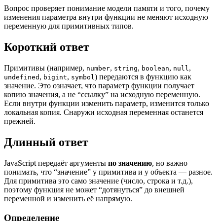
Вопрос проверяет понимание модели памяти и того, почему
изменения параметра внутри функции не меняют исходную
переменную для примитивных типов.
Короткий ответ
Примитивы (например,
,
,
,
,
number
string
boolean
null
,
,
) передаются в функцию как
undefined
bigint
symbol
значение. Это означает, что параметр функции получает
копию значения, а не “ссылку” на исходную переменную.
Если внутри функции изменить параметр, изменится только
локальная копия. Снаружи исходная переменная останется
прежней.
Длинный ответ
JavaScript передаёт аргументы
по значению
, но важно
понимать, что “значение” у примитива и у объекта — разное.
Для примитива это само значение (число, строка и т.д.),
поэтому функция не может “дотянуться” до внешней
переменной и изменить её напрямую.
Определение