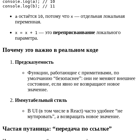
console
.log
(
a
); // 
10
console
.log
(
b
); // 
11
остаётся
, потому что
— отдельная локальная
a
10
x
переменная.
— это
переприсваивание
локального
x = x + 1
параметра.
Почему это важно в реальном коде
Предсказуемость
Функции, работающие с примитивами, по
умолчанию “безопаснее”: они не меняют внешнее
состояние, если явно не возвращают новое
значение.
Иммутабельный стиль
В UI (в том числе в React) часто удобнее “не
мутировать”, а возвращать новое значение.
Частая путаница: “передача по ссылке”