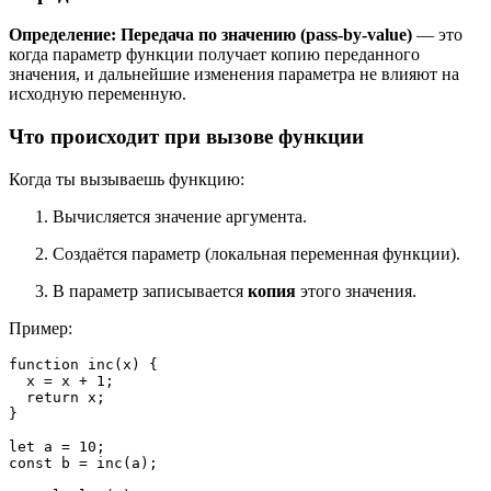
Определение:
Передача по значению (pass-by-value)
— это
когда параметр функции получает копию переданного
значения, и дальнейшие изменения параметра не влияют на
исходную переменную.
Что происходит при вызове функции
Когда ты вызываешь функцию:
Вычисляется значение аргумента.
Создаётся параметр (локальная переменная функции).
В параметр записывается
копия
этого значения.
Пример:
function inc(
x
) {

x
 = 
x
 + 
1
;

  return 
x
;

}

let 
a
 = 
10
;

const 
b
 = inc(
a
);
