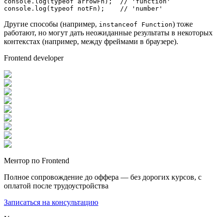
console
.
log
(
typeof
 arrowFn);  
// 'function'
console
.
log
(
typeof
 notFn);    
// 'number'
Другие способы (например,
) тоже
instanceof Function
работают, но могут дать неожиданные результаты в некоторых
контекстах (например, между фреймами в браузере).
Frontend developer
Ментор по Frontend
Полное сопровождение до оффера — без дорогих курсов, с
оплатой после трудоустройства
Записаться на консультацию