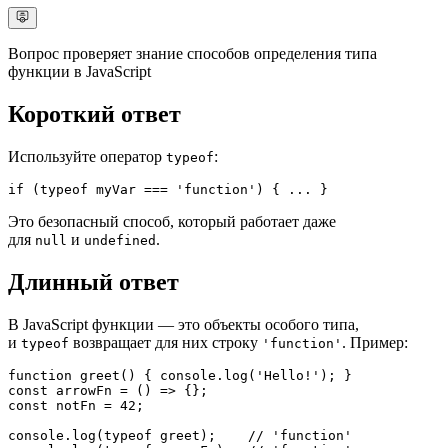
Вопрос проверяет знание способов определения типа
функции в JavaScript
Короткий ответ
Используйте оператор
:
typeof
if
 (
typeof
 myVar === 
'function'
) { ... }  
Это безопасный способ, который работает даже
для
и
.
null
undefined
Длинный ответ
В JavaScript функции — это объекты особого типа,
и
возвращает для них строку
. Пример:
typeof
'function'
function
greet
(
) { 
console
.
log
(
'Hello!'
const
arrowFn
 = (
const
 notFn = 
42
;

console
.
log
(
typeof
 greet);    
// 'function'