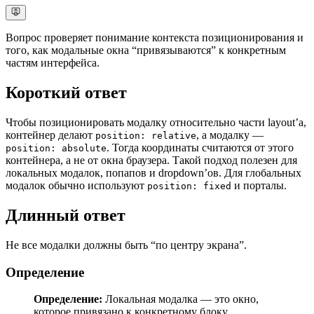
Вопрос проверяет понимание контекста позиционирования и
того, как модальные окна “привязываются” к конкретным
частям интерфейса.
Короткий ответ
Чтобы позиционировать модалку относительно части layout’а,
контейнер делают
, а модалку —
position: relative
. Тогда координаты считаются от этого
position: absolute
контейнера, а не от окна браузера. Такой подход полезен для
локальных модалок, попапов и dropdown’ов. Для глобальных
модалок обычно используют
и порталы.
position: fixed
Длинный ответ
Не все модалки должны быть “по центру экрана”.
Определение
Определение:
Локальная модалка — это окно,
которое привязано к конкретному блоку