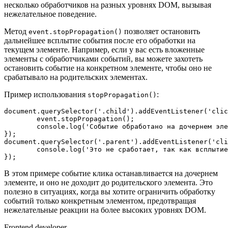
несколько обработчиков на разных уровнях DOM, вызывая
нежелательное поведение.
Метод
позволяет остановить
event.stopPropagation()
дальнейшее всплытие события после его обработки на
текущем элементе. Например, если у вас есть вложенные
элементы с обработчиками событий, вы можете захотеть
остановить событие на конкретном элементе, чтобы оно не
срабатывало на родительских элементах.
Пример использования
:
stopPropagation()
document
.
querySelector
(
'.child'
).
addEventListener
(
'clic
	event.
stopPropagation
();    

console
.
log
(
'Событие обработано на дочернем эле
document
.
querySelector
(
'.parent'
).
addEventListener
(
'cli
console
.
log
(
'Это не сработает, так как всплытие
});
В этом примере событие клика останавливается на дочернем
элементе, и оно не доходит до родительского элемента. Это
полезно в ситуациях, когда вы хотите ограничить обработку
событий только конкретным элементом, предотвращая
нежелательные реакции на более высоких уровнях DOM.
Frontend developer