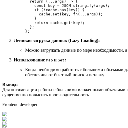
return
(
...args
) =>
 {

const
 key = 
JSON
.
stringify
(args);

if
 (!cache.
has
(key)) {

      cache.
set
(key, 
fn
(...args));

    }

return
 cache.
get
(key);

  };

Ленивая загрузка данных (Lazy Loading):
Можно загружать данные по мере необходимости, а н
Использование
и
:
Map
Set
Когда необходимо работать с большими объемами да
обеспечивают быстрый поиск и вставку.
Вывод:
Для оптимизации работы с большими вложенными объектами в
существенно повысить производительность.
Frontend developer