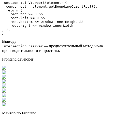
function
isInViewport
(
element
) {

const
 rect = element.
getBoundingClientRect
();

return
 (

    rect.
top
 >= 
0
 &&

    rect.
left
 >= 
0
 &&

    rect.
bottom
 <= 
window
.
innerHeight
 &&

    rect.
right
 <= 
window
.
innerWidth
  );

}
Вывод:
— предпочтительный метод из-за
IntersectionObserver
производительности и простоты.
Frontend developer
Ментор по Frontend