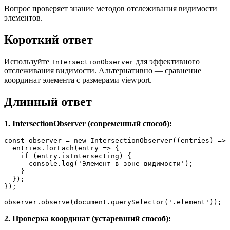
Вопрос проверяет знание методов отслеживания видимости
элементов.
Короткий ответ
Используйте
для эффективного
IntersectionObserver
отслеживания видимости. Альтернативно — сравнение
координат элемента с размерами viewport.
Длинный ответ
1. IntersectionObserver (современный способ):
const
 observer = 
new
IntersectionObserver
(
(
entries
) =>
 
  entries.
forEach
(
entry
 =>
 {

if
 (entry.
isIntersecting
) {

console
.
log
(
'Элемент в зоне видимости'
);

    }

  });

});

observer.
observe
(
document
.
querySelector
(
'.element'
));
2. Проверка координат (устаревший способ):