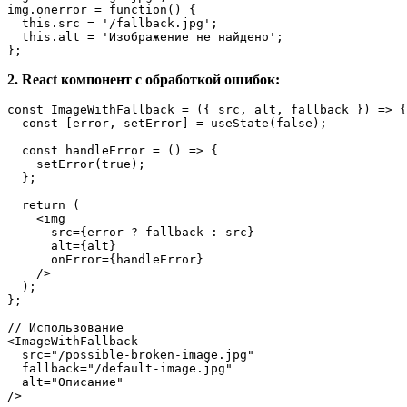
img.
onerror
 = 
function
(
) {

this
.
src
 = 
'/fallback.jpg'
;

this
.
alt
 = 
'Изображение не найдено'
;

};
2. React компонент с обработкой ошибок:
const
ImageWithFallback
 = (
{ src, alt, fallback }
) => {

const
 [error, setError] = 
useState
(
false
);

const
handleError
 = (
) => {

setError
(
true
);

  };

return
 (

<
img
src
=
{error
 ? 
fallback
:
src
}

alt
=
{alt}
onError
=
{handleError}
    />
  );

};

// Использование
<
ImageWithFallback
src
=
"/possible-broken-image.jpg"
fallback
=
"/default-image.jpg"
alt
=
"Описание"
/>