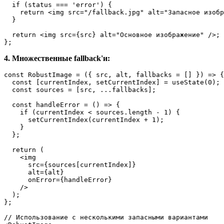
if
 (status === 
'error'
) {

return
<
img
src
=
"/fallback.jpg"
alt
=
"Запасное изоб
  }

return
<
img
src
=
{src}
alt
=
"Основное изображение"
 />
;

};
4. Множественные fallback'и:
const
RobustImage
 = (
{ src, alt, fallbacks = [] }
) => {

const
 [currentIndex, setCurrentIndex] = 
useState
(
0
);

const
 sources = [src, ...fallbacks];

const
handleError
 = (
) => {

if
 (currentIndex < sources.
length
 - 
1
) {

setCurrentIndex
(currentIndex + 
1
);

    }

  };

return
 (

<
img
src
=
{sources[currentIndex]}
alt
=
{alt}
onError
=
{handleError}
    />
  );

};

// Использование с несколькими запасными вариантами