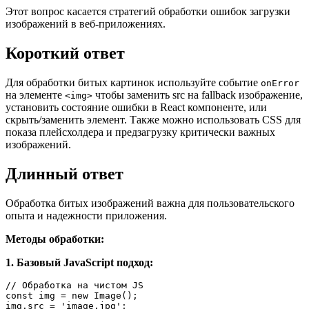
Этот вопрос касается стратегий обработки ошибок загрузки
изображений в веб-приложениях.
Короткий ответ
Для обработки битых картинок используйте событие
onError
на элементе
чтобы заменить src на fallback изображение,
<img>
установить состояние ошибки в React компоненте, или
скрыть/заменить элемент. Также можно использовать CSS для
показа плейсхолдера и предзагрузку критически важных
изображений.
Длинный ответ
Обработка битых изображений важна для пользовательского
опыта и надежности приложения.
Методы обработки:
1. Базовый JavaScript подход:
// Обработка на чистом JS
const
 img = 
new
Image
();

img.
src
 = 
'image.jpg'
;
