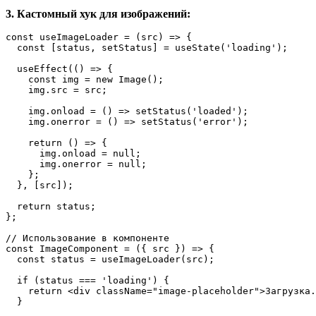
3. Кастомный хук для изображений:
const
useImageLoader
 = (
src
) => {

const
 [status, setStatus] = 
useState
(
'loading'
);

useEffect
(
() =>
 {

const
 img = 
new
Image
();

    img.
src
 = src;

    img.
onload
 = 
() =>
setStatus
(
'loaded'
);

    img.
onerror
 = 
() =>
setStatus
(
'error'
);

return
() =>
 {

      img.
onload
 = 
null
;

      img.
onerror
 = 
null
;

    };

  }, [src]);

return
 status;

};

// Использование в компоненте
const
ImageComponent
 = (
{ src }
) => {

const
 status = 
useImageLoader
(src);

if
 (status === 
'loading'
) {

return
<
div
className
=
"image-placeholder"
>
Загрузка.
  }
