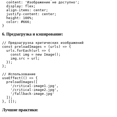
content
: 
'Изображение не доступно'
;

display
: flex;

align-items
: center;

justify-content
: center;

height
: 
100%
;

color
: 
#666
;

}
6. Предзагрузка и кэширование:
// Предзагрузка критических изображений
const
preloadImages
 = (
urls
) => {

  urls.
forEach
(
url
 =>
 {

const
 img = 
new
Image
();

    img.
src
 = url;

  });

};

// Использование
useEffect
(
() =>
 {

preloadImages
([

'/critical-image1.jpg'
,

'/critical-image2.jpg'
,

'/fallback-image.jpg'
  ]);

}, []);
Лучшие практики: