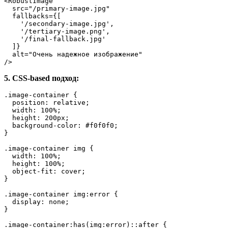
<
RobustImage
src
=
"/primary-image.jpg"
fallbacks
=
{[
    '/
secondary-image.jpg
',

    '/
tertiary-image.png
',

    '/
final-fallback.jpg
'

  ]}

alt
=
"Очень надежное изображение"
/>
5. CSS-based подход:
.image-container
 {

position
: relative;

width
: 
100%
;

height
: 
200px
;

background-color
: 
#f0f0f0
;

}

.image-container
img
 {

width
: 
100%
;

height
: 
100%
;

object-fit
: cover;

}

.image-container
img
:error {

display
: none;

}

.image-container
:has
(
img
:error)::after {
