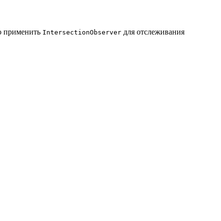
но применить
для отслеживания
IntersectionObserver