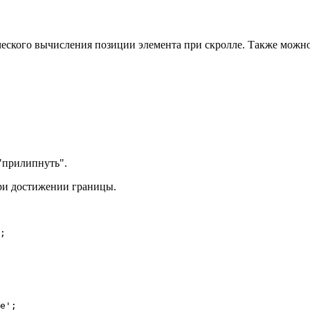
ического вычисления позиции элемента при скролле. Также мож
"прилипнуть".
и достижении границы.
e'
;
