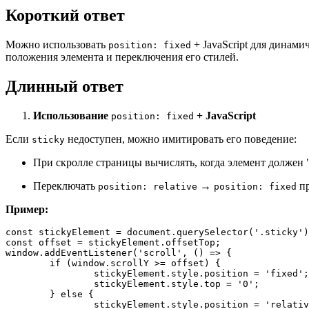
Короткий ответ
Можно использовать
+ JavaScript для динам
position: fixed
положения элемента и переключения его стилей.
Длинный ответ
Использование
+ JavaScript
position: fixed
Если
недоступен, можно имитировать его поведение:
sticky
При скролле страницы вычислять, когда элемент должен 
Переключать
→
пр
position: relative
position: fixed
Пример:
const
 stickyElement = 
document
.
querySelector
(
'.sticky'
const
 offset = stickyElement.
offsetTop
window
.
addEventListener
(
'scroll'
, 
() =>
 {

if
 (
window
.
scrollY
 >= offset) {

		stickyElement.
style
.
position
 = 
'fixed'
;

		stickyElement.
style
.
top
 = 
'0'
;

	} 
else
 {

		stickyElement.
style
.
position
 = 
'relativ