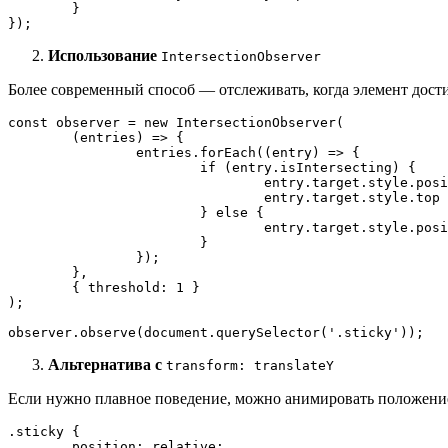
	}

});
Использование
IntersectionObserver
Более современный способ — отслеживать, когда элемент дост
const
 observer = 
new
IntersectionObserver
(

(
entries
) =>
 {

    		entries.
forEach
(
(
entry
) =>
 {

if
 (entry.
isIntersecting
) {

        			entry.
target
.
style
.
posi
        			entry.
target
.
style
.
top
 
      			} 
else
 {

        			entry.
target
.
style
.
posi
      			}

    		});

  	},

  	{ 
threshold
: 
1
 }

);

observer.
observe
(
document
.
querySelector
(
'.sticky'
));
Альтернатива с
transform: translateY
Если нужно плавное поведение, можно анимировать положение
.sticky
 {

position
: relative;
