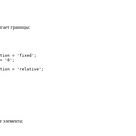
игает границы:
tion
 = 
'fixed'
;

= 
'0'
;

tion
 = 
'relative'
;

 элемента: