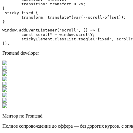
transition
: transform 
0.2s
;

.sticky
.fixed
 {

transform
: 
translateY
(
var
(--scroll-offset));

}
window
.
addEventListener
(
'scroll'
, 
() =>
 {

const
 scrollY = 
window
.
scrollY
;

	stickyElement.
classList
.
toggle
(
'fixed'
, scrollY
});
Frontend developer
Ментор по Frontend
Полное сопровождение до оффера — без дорогих курсов, с опл