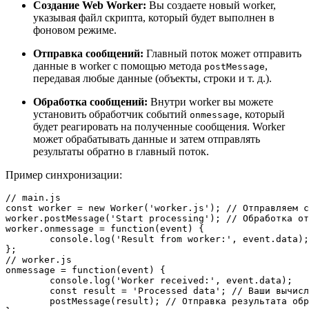
Создание Web Worker:
Вы создаете новый worker,
указывая файл скрипта, который будет выполнен в
фоновом режиме.
Отправка сообщений:
Главный поток может отправить
данные в worker с помощью метода
,
postMessage
передавая любые данные (объекты, строки и т. д.).
Обработка сообщений:
Внутри worker вы можете
установить обработчик событий
, который
onmessage
будет реагировать на полученные сообщения. Worker
может обрабатывать данные и затем отправлять
результаты обратно в главный поток.
Пример синхронизации:
// main.js 
const
 worker = 
new
Worker
(
'worker.js'
); 
// Отправляем с
worker.
postMessage
(
'Start processing'
); 
// Обработка от
worker.
onmessage
 = 
function
(
event
) {

console
.
log
(
'Result from worker:'
, event.
data
);
// worker.js 
onmessage = 
function
(
event
) {

console
.
log
(
'Worker received:'
, event.
data
);   
const
 result = 
'Processed data'
; 
// Ваши вычисл
postMessage
(result); 
// Отправка результата обр