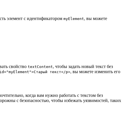
 есть элемент с идентификатором
, вы можете
myElement
вать свойство
, чтобы задать новый текст без
textContent
, вы можете изменить его
id="myElement">Старый текст</p>
очтительно, когда вам нужно работать с текстом без
сторожны с безопасностью, чтобы избежать уязвимостей, таких