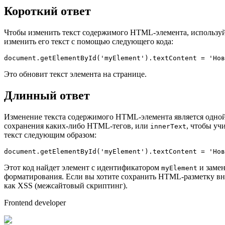
Короткий ответ
Чтобы изменить текст содержимого HTML-элемента, использу
изменить его текст с помощью следующего кода:
document
.
getElementById
(
'myElement'
).
textContent
 = 
'Нов
Это обновит текст элемента на странице.
Длинный ответ
Изменение текста содержимого HTML-элемента является одной
сохранения каких-либо HTML-тегов, или
, чтобы уч
innerText
текст следующим образом:
document
.
getElementById
(
'myElement'
).
textContent
 = 
'Нов
Этот код найдет элемент с идентификатором
и замен
myElement
форматирования. Если вы хотите сохранить HTML-разметку вн
как XSS (межсайтовый скриптинг).
Frontend developer