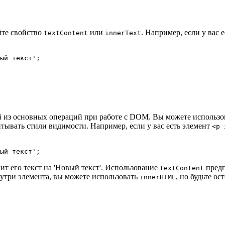
йте свойство
или
. Например, если у вас
textContent
innerText
ый текст'
;
 из основных операций при работе с DOM. Вы можете использо
итывать стили видимости. Например, если у вас есть элемент
<p 
ый текст'
;
ит его текст на 'Новый текст'. Использование
предп
textContent
утри элемента, вы можете использовать
, но будьте о
innerHTML