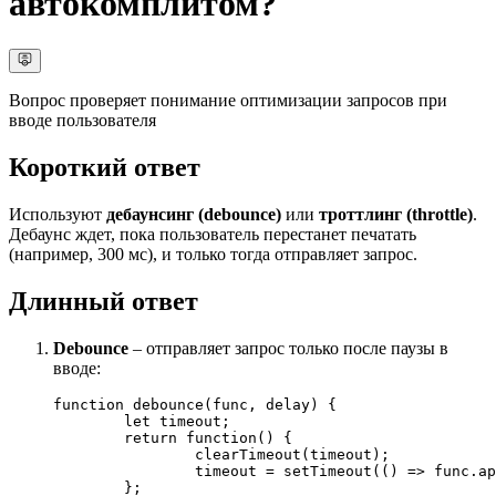
автокомплитом?
Вопрос проверяет понимание оптимизации запросов при
вводе пользователя
Короткий ответ
Используют
дебаунсинг (debounce)
или
троттлинг (throttle)
.
Дебаунс ждет, пока пользователь перестанет печатать
(например, 300 мс), и только тогда отправляет запрос.
Длинный ответ
Debounce
– отправляет запрос только после паузы в
вводе:
function
debounce
(
func, delay
) {

let
 timeout;

return
function
(
) {

clearTimeout
(timeout);

		timeout = 
setTimeout
(
() =>
 func.
ap
	};
