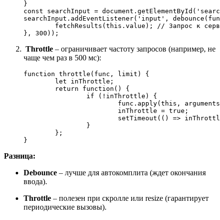
const
 searchInput = 
document
.
getElementById
(
'searc
searchInput.
addEventListener
(
'input'
, 
debounce
(
fun
fetchResults
(
this
.
value
); 
// Запрос к серв
}, 
300
));
Throttle
– ограничивает частоту запросов (например, не
чаще чем раз в 500 мс):
function
throttle
(
func, limit
) {

let
 inThrottle;

return
function
(
) {

if
 (!inThrottle) {

			func.
apply
(
this
, 
arguments
			inThrottle = 
true
;

setTimeout
(
() =>
 inThrottl
		}

	};

}
Разница:
Debounce
– лучше для автокомплита (ждет окончания
ввода).
Throttle
– полезен при скролле или resize (гарантирует
периодические вызовы).