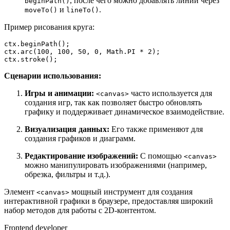
, после чего можно добавлять линии через
beginPath()
и
.
moveTo()
lineTo()
Пример рисования круга:
ctx.
beginPath
(); 

ctx.
arc
(
100
, 
100
, 
50
, 
0
, 
Math
.
PI
 * 
2
); 

ctx.
stroke
();
Сценарии использования:
Игры и анимации:
часто используется для
<canvas>
создания игр, так как позволяет быстро обновлять
графику и поддерживает динамическое взаимодействие.
Визуализация данных:
Его также применяют для
создания графиков и диаграмм.
Редактирование изображений:
С помощью
<canvas>
можно манипулировать изображениями (например,
обрезка, фильтры и т.д.).
Элемент
мощный инструмент для создания
<canvas>
интерактивной графики в браузере, предоставляя широкий
набор методов для работы с 2D-контентом.
Frontend developer