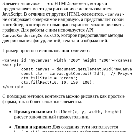
Элемент
— это HTML5-элемент, который
<canvas>
предоставляет место для рисования с использованием
JavaScript. В отличие от других HTML-элементов,
<canvas>
не отображает содержимое напрямую, а представляет собой
контейнер, в котором с помощью скриптов можно рисовать
графику. Для работы с ним используется API
, которое предоставляет методы
CanvasRenderingContext2D
для рисования фигур, линий, текста и изображений.
Пример простого использования
:
<canvas>
<
canvas
id
=
"myCanvas"
width
=
"200"
height
=
"200"
>
</
canvas
<
script
>
const
 canvas = 
document
.
getElementById
(
'myCanva
const
 ctx = canvas.
getContext
(
'2d'
);  
// Рисуем
	ctx.
fillStyle
 = 
'green'
;  

	ctx.
fillRect
(
10
, 
10
, 
150
, 
100
</
script
>
С помощью методов контекста можно рисовать как простые
формы, так и более сложные элементы:
Прямоугольники:
fillRect(x, y, width, height)
рисует заполненный прямоугольник.
Линии и кривые:
Для создания пути используется