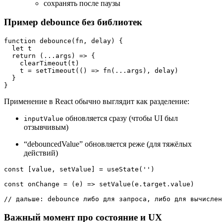
сохранять после паузы
Пример debounce без библиотек
function
debounce
(
fn, delay
) {

let
 t

return
(
...args
) =>
 {

clearTimeout
(t)

    t = 
setTimeout
(
() =>
fn
(...args), delay)

  }

Применение в React обычно выглядит как разделение:
обновляется сразу (чтобы UI был
inputValue
отзывчивым)
“debouncedValue” обновляется реже (для тяжёлых
действий)
const
 [value, setValue] = 
useState
(
''
)

const
onChange
 = (
e
) => 
setValue
(e.
target
.
value
)

// дальше: debounce либо для запроса, либо для вычислен
Важный момент про состояние и UX