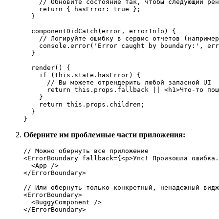
// Обновите состояние так, чтобы следующий рен
return
 { 
hasError
: 
true
 };

  }

componentDidCatch
(
error, errorInfo
) {

// Логируйте ошибку в сервис отчетов (например
console
.
error
(
'Error caught by boundary:'
, err
  }

render
(
) {

if
 (
this
.
state
.
hasError
) {

// Вы можете отрендерить любой запасной UI
return
this
.
props
.
fallback
 || 
<
h1
>
Что-то пош
    }

return
this
.
props
.
children
;

  }

}
Оберните им проблемные части приложения:
// Можно обернуть все приложение
<
ErrorBoundary
 fallback={
<
p
>
Упс! Произошла ошибка.
<
App
 />
</
ErrorBoundary
>

// Или обернуть только конкретный, ненадежный видж
<
ErrorBoundary
>
<
BuggyComponent
 />
</
ErrorBoundary
>