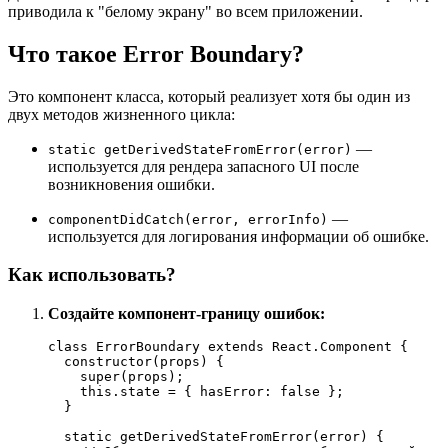
приводила к "белому экрану" во всем приложении.
Что такое Error Boundary?
Это компонент класса, который реализует хотя бы один из
двух методов жизненного цикла:
—
static getDerivedStateFromError(error)
используется для рендера запасного UI после
возникновения ошибки.
—
componentDidCatch(error, errorInfo)
используется для логирования информации об ошибке.
Как использовать?
Создайте компонент-границу ошибок:
class
ErrorBoundary
extends
React.Component
 {

constructor
(
props
) {

super
(props);

this
.
state
 = { 
hasError
: 
false
 };

  }

static
getDerivedStateFromError
(
error
) {
