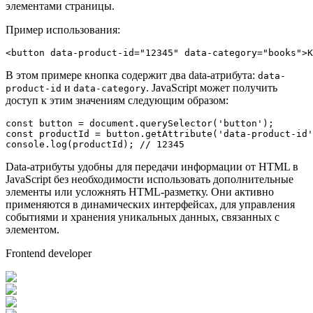
элементами страницы.
Пример использования:
<
button
data-product-id
=
"12345"
data-category
=
"books"
>
К
В этом примере кнопка содержит два data-атрибута:
data-
и
. JavaScript может получить
product-id
data-category
доступ к этим значениям следующим образом:
const
 button = 
document
.
querySelector
(
'button'
const
 productId = button.
getAttribute
(
'data-product-id'
console
.
log
(productId); 
// 12345
Data-атрибуты удобны для передачи информации от HTML в
JavaScript без необходимости использовать дополнительные
элементы или усложнять HTML-разметку. Они активно
применяются в динамических интерфейсах, для управления
событиями и хранения уникальных данных, связанных с
элементом.
Frontend developer