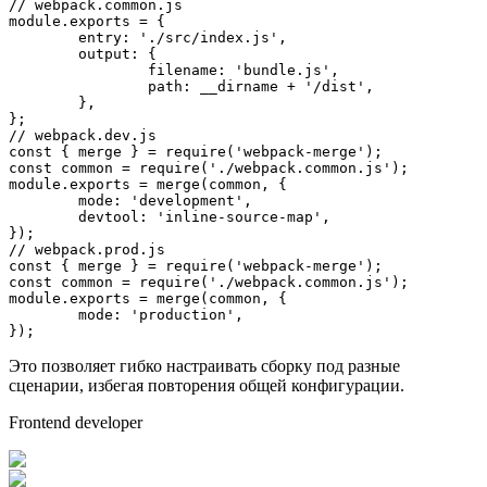
// webpack.common.js
module
.
exports
 = {

entry
: 
'./src/index.js'
,

output
: {

filename
: 
'bundle.js'
,

path
: __dirname + 
'/dist'
,

	},

// webpack.dev.js
const
 { merge } = 
require
(
'webpack-merge'
const
 common = 
require
(
'./webpack.common.js'
module
.
exports
 = 
merge
(common, {

mode
: 
'development'
,

devtool
: 
'inline-source-map'
,

// webpack.prod.js
const
 { merge } = 
require
(
'webpack-merge'
const
 common = 
require
(
'./webpack.common.js'
module
.
exports
 = 
merge
(common, {

mode
: 
'production'
,

});
Это позволяет гибко настраивать сборку под разные
сценарии, избегая повторения общей конфигурации.
Frontend developer