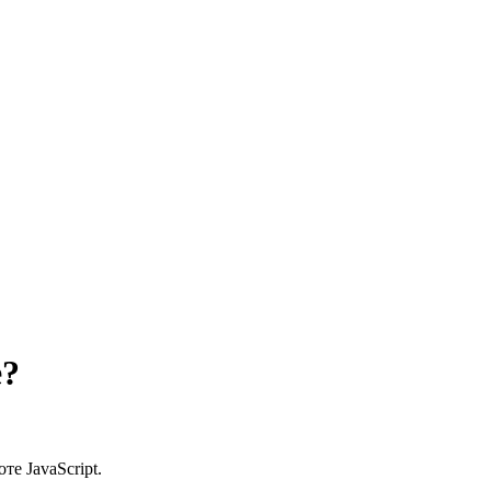
е?
е JavaScript.