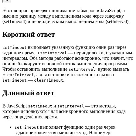
Этот вопрос проверяет понимание таймеров в JavaScript, а
именно разницу между выполнением кода через задержку
(setTimeout) и периодическим выполнением кода (setInterval).
Короткий ответ
выполняет указанную функцию один раз через
setTimeout
заданное время, а
— периодически, с указанным
setInterval
интервалом. Оба метода работают асинхронно, что значит, что
они не блокируют основной поток выполнения программы.
Чтобы остановить выполнение
, нужно вызвать
setInterval
, а для остановки отложенного вызова
clearInterval
—
.
setTimeout
clearTimeout
Длинный ответ
В JavaScript
и
— это методы,
setTimeout
setInterval
которые используются для асинхронного выполнения кода
через определённое время.
выполняет функцию один раз через
setTimeout
заданное количество миллисекунд. Например: