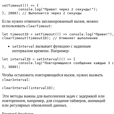
setTimeout
(
() =>
 {

console
.
log
(
"Привет через 2 секунды!"
); 

}, 
2000
); 
// Выполнится через 2 секунды
Если нужно отменить запланированный вызов, можно
использовать
:
clearTimeout
let
 timeoutID = 
setTimeout
(
() =>
console
.
log
(
"Привет"
),
clearTimeout
(timeoutID); 
// Отменяет выполнение
вызывает функцию с заданным
setInterval
интервалом времени. Например:
let
 intervalID = 
setInterval
(
() =>
 {

console
.
log
(
"Повторяющееся сообщение каждые 3 с
}, 
3000
);
Чтобы остановить повторяющийся вызов, нужно вызвать
:
clearInterval
clearInterval
(intervalID);
Эти методы важны для выполнения задач с задержкой или
повторением, например, для создания таймеров, анимаций
или регулярных обновлений данных.
Frontend developer