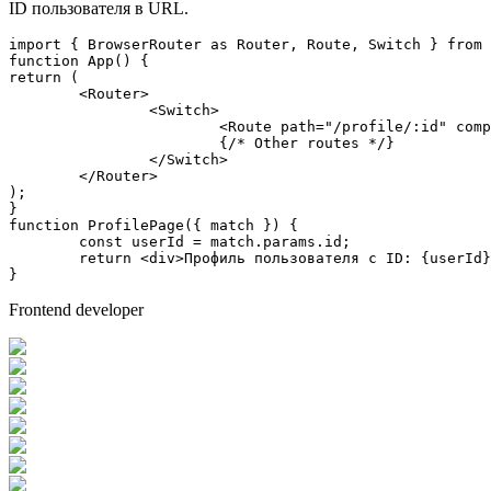
ID пользователя в URL.
import
 { 
BrowserRouter
as
Router
, 
Route
, 
Switch
 } 
from
function
App
(
return
 (

<
Router
>
<
Switch
>
<
Route
path
=
"/profile/:id"
comp
			{/* Other routes */}

</
Switch
>
</
Router
>
);

function
ProfilePage
(
{ match }
) {

const
 userId = match.
params
.
id
;

return
<
div
>
Профиль пользователя с ID: {userId}
}
Frontend developer