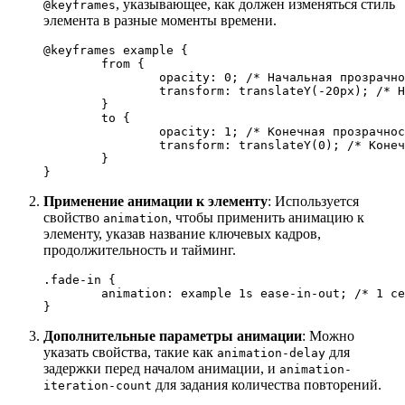
, указывающее, как должен изменяться стиль
@keyframes
элемента в разные моменты времени.
@keyframes
 example {

from
 {

opacity
: 
0
; 
/* Начальная прозрачно
transform
: 
translateY
(-
20px
); 
/* Н
	}

to
 {

opacity
: 
1
; 
/* Конечная прозрачнос
transform
: 
translateY
(
0
); 
/* Конеч
	}

}
Применение анимации к элементу
: Используется
свойство
, чтобы применить анимацию к
animation
элементу, указав название ключевых кадров,
продолжительность и тайминг.
.fade-in
 {

animation
: example 
1s
 ease-in-out; 
/* 1 се
}
Дополнительные параметры анимации
: Можно
указать свойства, такие как
для
animation-delay
задержки перед началом анимации, и
animation-
для задания количества повторений.
iteration-count