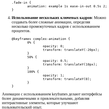
.fade-in
 {

animation
: example 
1s
 ease-in-out 
0.5s
2
; 
} 
Использование нескольких ключевых кадров
: Можно
создавать более сложные анимации, определяя
несколько промежуточных кадров с использованием
процентов.
@keyframes
 complex-animation {

0%
 {

opacity
: 
0
;

transform
: 
translateY
(-
20px
);

	}

50%
 {

opacity
: 
0.5
;

transform
: 
translateY
(
10px
);

	}

100%
 {

opacity
: 
1
;

transform
: 
translateY
(
0
);

	}

} 
Анимации с использованием keyframes делают интерфейсы
более динамичными и привлекательными, добавляя
интерактивные элементы, которые улучшают
пользовательский опыт.