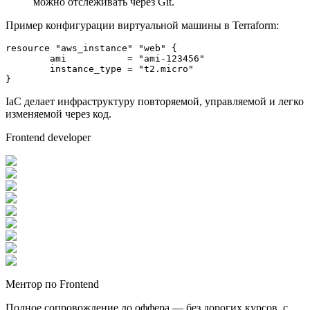
можно отслеживать через Git.
Пример конфигурации виртуальной машины в Terraform:
resource 
"aws_instance"
"web"
 {

  	ami           = 
"ami-123456"
  	instance_type = 
"t2.micro"
}
IaC делает инфраструктуру повторяемой, управляемой и легко
изменяемой через код.
Frontend developer
Ментор по Frontend
Полное сопровождение до оффера — без дорогих курсов, с