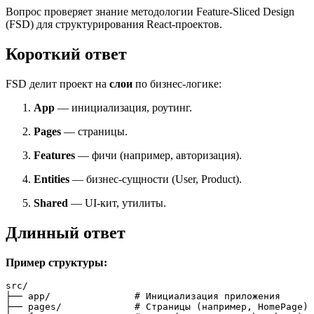
Вопрос проверяет знание методологии Feature-Sliced Design
(FSD) для структурирования React-проектов.
Короткий ответ
FSD делит проект на
слои
по бизнес-логике:
App
— инициализация, роутинг.
Pages
— страницы.
Features
— фичи (например, авторизация).
Entities
— бизнес-сущности (User, Product).
Shared
— UI-кит, утилиты.
Длинный ответ
Пример структуры:
src/

├── app/               
# Инициализация приложения
├── pages/             
# Страницы (например, HomePage)