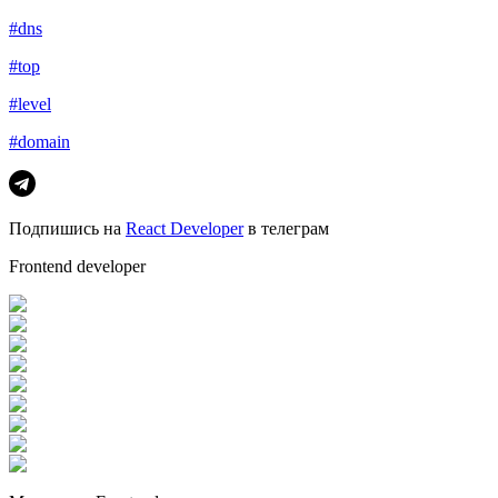
#dns
#top
#level
#domain
Подпишись на
React Developer
в телеграм
Frontend developer