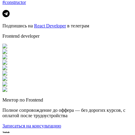
#constructor
Подпишись на
React Developer
в телеграм
Frontend developer
Ментор по Frontend
Полное сопровождение до оффера — без дорогих курсов, с
оплатой после трудоустройства
Записаться на консультацию