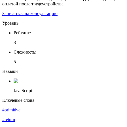
оплатой после трудоустройства
Записаться на консультацию
Уровень
Рейтинг
:
3
Сложность
:
5
Навыки
JavaScript
Ключевые слова
#primitive
#return