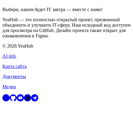
Выбери, каким будет IT завтра — вместе c нами!
YeaHub — это полностью открытый проект, призванный
объединить и улучшить IT-сферу. Наш исходный код доступен
для просмотра на GitHub. Дизайн проекта также открыт для
ознакомления в Figma.
©
2026
YeaHub
AI info
Карта сайта
Документы
Медиа