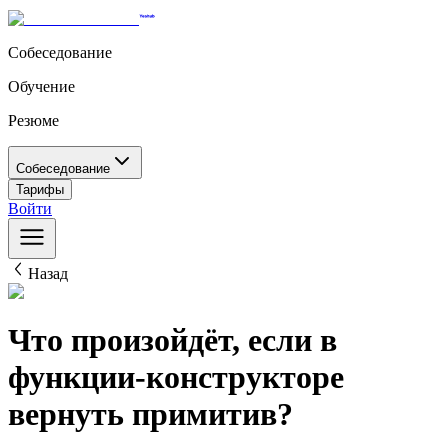
Собеседование
Обучение
Резюме
Собеседование
Тарифы
Войти
Назад
Что произойдёт, если в
функции-конструкторе
вернуть примитив?