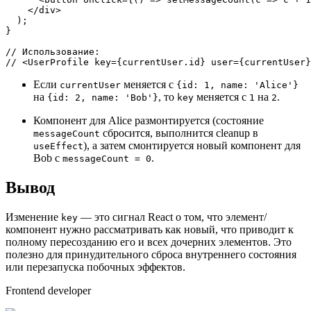
</
div
>
  );

}

// Использование:
// <UserProfile key={currentUser.id} user={currentUser}
Если
меняется с
currentUser
{id: 1, name: 'Alice'}
на
, то
меняется с
на
.
{id: 2, name: 'Bob'}
key
1
2
Компонент для Alice размонтируется (состояние
сбросится, выполнится cleanup в
messageCount
), а затем смонтируется новый компонент для
useEffect
Bob с
.
messageCount = 0
Вывод
Изменение
— это сигнал React о том, что элемент/
key
компонент нужно рассматривать как новый, что приводит к
полному пересозданию его и всех дочерних элементов. Это
полезно для принудительного сброса внутреннего состояния
или перезапуска побочных эффектов.
Frontend developer