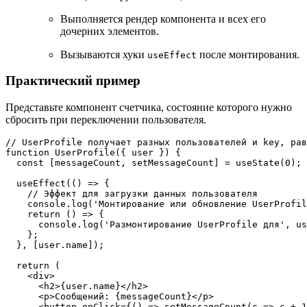
Выполняется рендер компонента и всех его
дочерних элементов.
Вызываются хуки
после монтирования.
useEffect
Практический пример
Представьте компонент счетчика, состояние которого нужно
сбросить при переключении пользователя.
// UserProfile получает разных пользователей и key, рав
function
UserProfile
(
{ user }
) {

const
 [messageCount, setMessageCount] = 
useState
(
0
);

useEffect
(
() =>
 {

// Эффект для загрузки данных пользователя
console
.
log
(
'Монтирование или обновление UserProfil
return
() =>
 {

console
.
log
(
'Размонтирование UserProfile для'
, us
    };

  }, [user.
name
]);

return
 (

<
div
>
<
h2
>
{user.name}
</
h2
>
<
p
>
Сообщений: {messageCount}
</
p
>
<
button
onClick
=
{()
 =>
 setMessageCount(c => c + 1