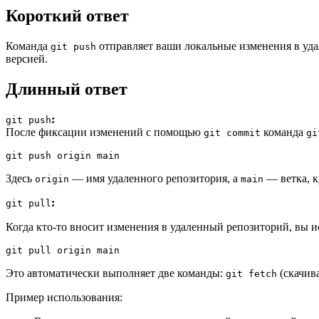
Короткий ответ
Команда
отправляет ваши локальные изменения в уд
git push
версией.
Длинный ответ
:
git push
После фиксации изменений с помощью
команда
git commit
gi
git push origin 
main
Здесь
— имя удаленного репозитория, а
— ветка, к
origin
main
:
git pull
Когда кто-то вносит изменения в удаленный репозиторий, вы 
git pull origin 
main
Это автоматически выполняет две команды:
(скачив
git fetch
Пример использования: