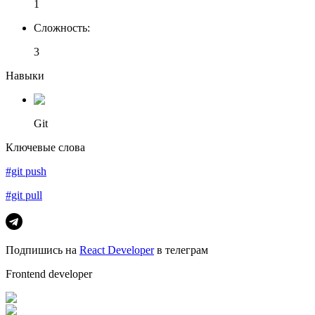
1
Сложность
:
3
Навыки
Git
Ключевые слова
#git push
#git pull
Подпишись на
React Developer
в телеграм
Frontend developer